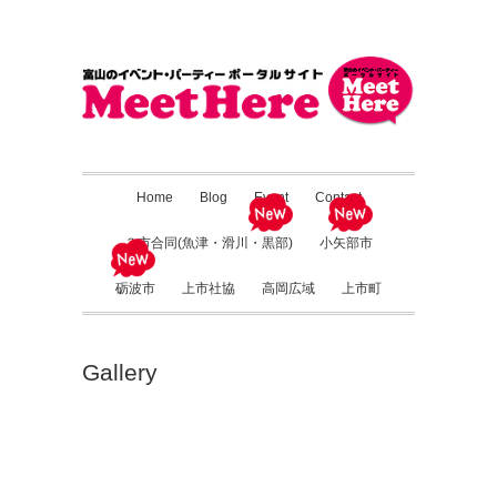
Home
Blog
Event
Contact
３市合同(魚津・滑川・黒部)
小矢部市
砺波市
上市社協
高岡広域
上市町
Gallery