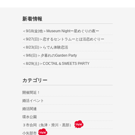
新着情報
＜9/18(金)他＞Museum Nightー星めぐりの夜ー
＜9/27(日)＞恋するセントラムーとほ活恋めぐりー
＜8/23(日)＞らでん体験恋活
＜9/6(日)＞夕暮れのGarden Party
＜8/29(土)＞COCTAIL＆SWEETS PARTY
カテゴリー
開催間近！
婚活イベント
婚活関連
環水公園
３市合同（魚津・滑川・黒部）
小矢部市