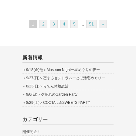
1
2
3
4
5
…
51
»
新着情報
＜9/18(金)他＞Museum Nightー星めぐりの夜ー
＜9/27(日)＞恋するセントラムーとほ活恋めぐりー
＜8/23(日)＞らでん体験恋活
＜9/6(日)＞夕暮れのGarden Party
＜8/29(土)＞COCTAIL＆SWEETS PARTY
カテゴリー
開催間近！