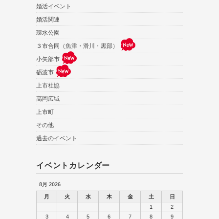
婚活イベント
婚活関連
環水公園
３市合同（魚津・滑川・黒部）
小矢部市
砺波市
上市社協
高岡広域
上市町
その他
過去のイベント
イベントカレンダー
8月 2026
月
火
水
木
金
土
日
1
2
3
4
5
6
7
8
9