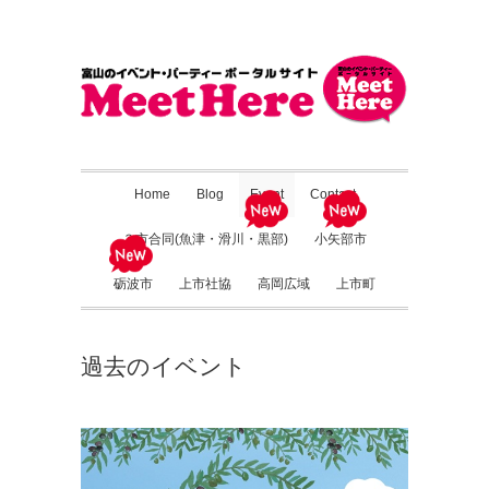
Home
Blog
Event
Contact
３市合同(魚津・滑川・黒部)
小矢部市
砺波市
上市社協
高岡広域
上市町
過去のイベント