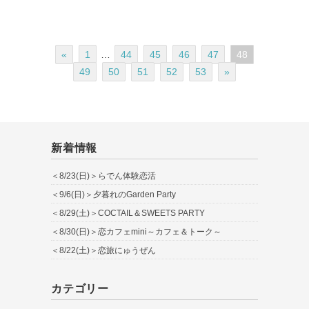
«
1
…
44
45
46
47
48
49
50
51
52
53
»
新着情報
＜8/23(日)＞らでん体験恋活
＜9/6(日)＞夕暮れのGarden Party
＜8/29(土)＞COCTAIL＆SWEETS PARTY
＜8/30(日)＞恋カフェmini～カフェ＆トーク～
＜8/22(土)＞恋旅にゅうぜん
カテゴリー