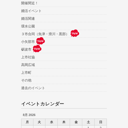
開催間近！
婚活イベント
婚活関連
環水公園
３市合同（魚津・滑川・黒部）
小矢部市
砺波市
上市社協
高岡広域
上市町
その他
過去のイベント
イベントカレンダー
8月 2026
月
火
水
木
金
土
日