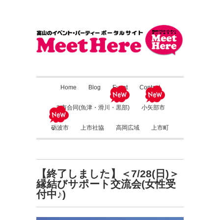
Home
Blog
Event
Contact
３市合同(魚津・滑川・黒部)
小矢部市
砺波市
上市社協
高岡広域
上市町
【終了しました】＜7/28(日)＞
縁結びサポート交流会(女性受
付中♪)