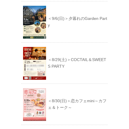
＜9/6(日)＞夕暮れのGarden Part
y
＜8/29(土)＞COCTAIL＆SWEET
S PARTY
＜8/30(日)＞恋カフェmini～カフ
ェ＆トーク～