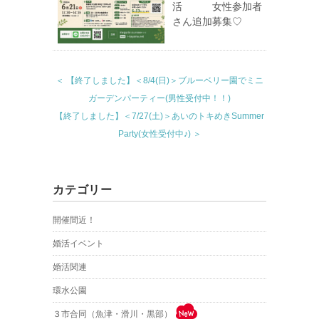
活 女性参加者
さん追加募集♡
＜ 【終了しました】＜8/4(日)＞ブルーベリー園でミニ
ガーデンパーティー(男性受付中！！)
【終了しました】＜7/27(土)＞あいのトキめきSummer
Party(女性受付中♪) ＞
カテゴリー
開催間近！
婚活イベント
婚活関連
環水公園
３市合同（魚津・滑川・黒部）