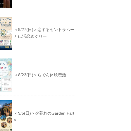
＜9/27(日)＞恋するセントラムー
とほ活恋めぐりー
＜8/23(日)＞らでん体験恋活
＜9/6(日)＞夕暮れのGarden Part
y