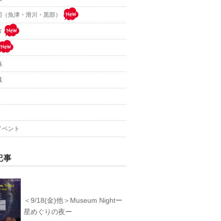
同（魚津・滑川・黒部）
市
協
域
イベント
記事
＜9/18(金)他＞Museum Nightー
星めぐりの夜ー