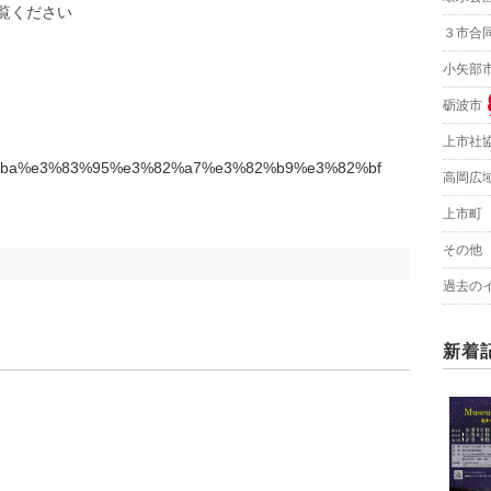
覧ください
３市合
小矢部
砺波市
上市社
高岡広
上市町
その他
過去の
新着