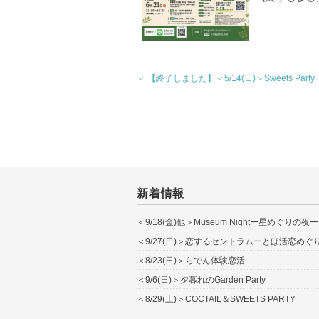
＜ 【終了しました】＜5/14(日)＞Sweets Party
新着情報
＜9/18(金)他＞Museum Nightー星めぐりの夜ー
＜9/27(日)＞恋するセントラムーとほ活恋めぐ
＜8/23(日)＞らでん体験恋活
＜9/6(日)＞夕暮れのGarden Party
＜8/29(土)＞COCTAIL＆SWEETS PARTY