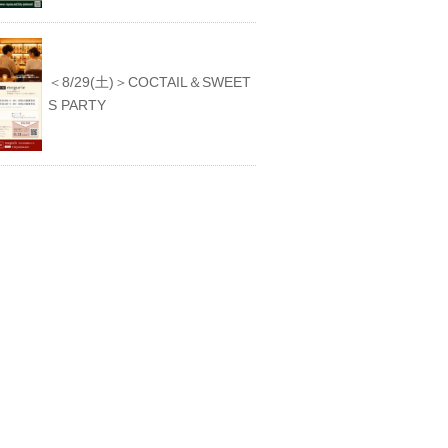
＜8/29(土)＞COCTAIL＆SWEET
S PARTY