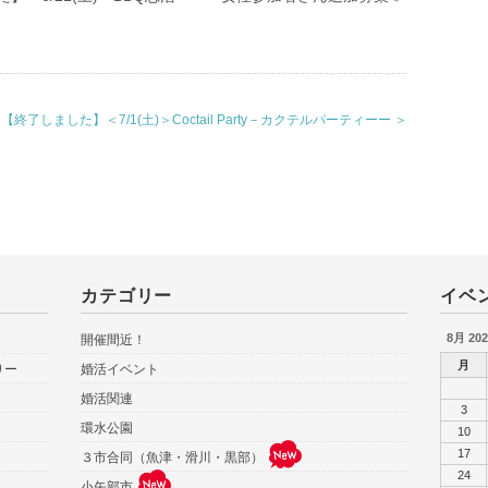
【終了しました】＜7/1(土)＞Coctail Party－カクテルパーティーー ＞
カテゴリー
イベ
8月 202
開催間近！
月
りー
婚活イベント
婚活関連
3
環水公園
10
17
３市合同（魚津・滑川・黒部）
24
小矢部市