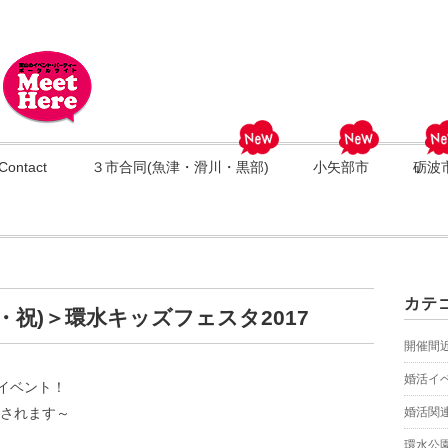
Contact
３市合同(魚津・滑川・黒部)
小矢部市
砺波
カテ
・祝)＞環水キッズフェスタ2017
開催間
婚活イ
イベント！
催されます～
婚活関
環水公