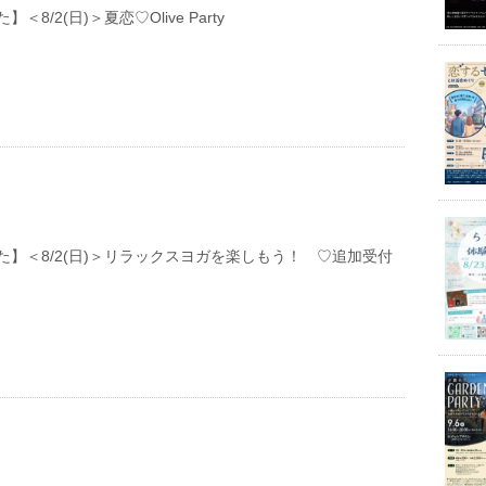
＜8/2(日)＞夏恋♡Olive Party
た】＜8/2(日)＞リラックスヨガを楽しもう！ ♡追加受付