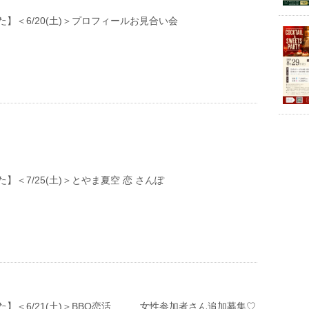
】＜6/20(土)＞プロフィールお見合い会
】＜7/25(土)＞とやま夏空 恋 さんぽ
た】＜6/21(土)＞BBQ恋活 女性参加者さん追加募集♡