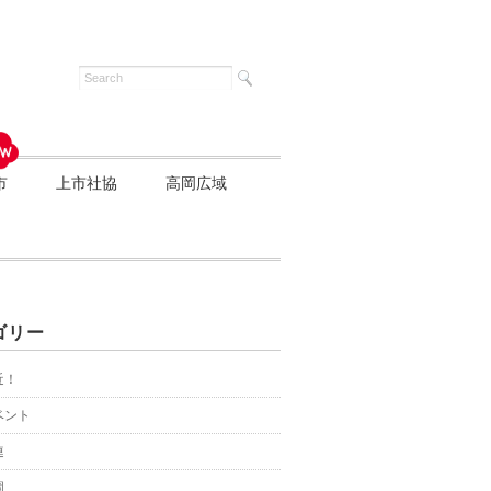
市
上市社協
高岡広域
ゴリー
近！
ベント
連
園