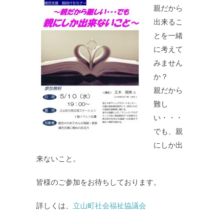
親だから
出来るこ
とを一緒
に考えて
みません
か？
親だから
難し
い・・・
でも、親
にしか出
来ないこと。
皆様のご参加をお待ちしております。
詳しくは、
立山町社会福祉協議会