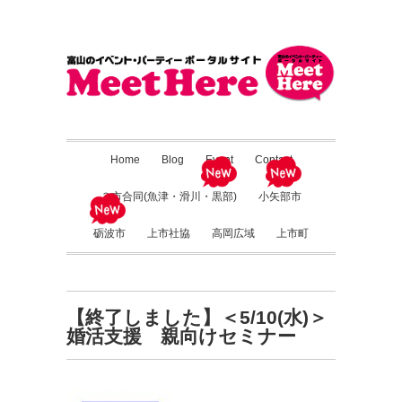
Home
Blog
Event
Contact
３市合同(魚津・滑川・黒部)
小矢部市
砺波市
上市社協
高岡広域
上市町
【終了しました】＜5/10(水)＞
婚活支援 親向けセミナー