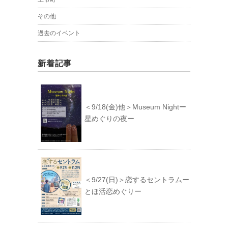
その他
過去のイベント
新着記事
＜9/18(金)他＞Museum Nightー
星めぐりの夜ー
＜9/27(日)＞恋するセントラムー
とほ活恋めぐりー