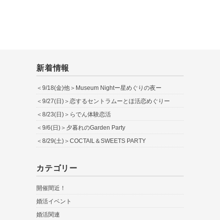
新着情報
＜9/18(金)他＞Museum Nightー星めぐりの夜ー
＜9/27(日)＞恋するセントラムーとほ活恋めぐりー
＜8/23(日)＞らでん体験恋活
＜9/6(日)＞夕暮れのGarden Party
＜8/29(土)＞COCTAIL＆SWEETS PARTY
カテゴリー
開催間近！
婚活イベント
婚活関連