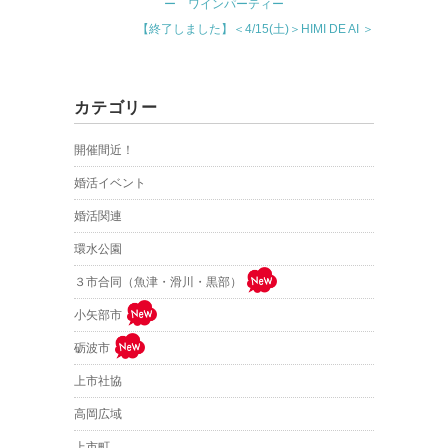
ー ワインパーティー
【終了しました】＜4/15(土)＞HIMI DE AI ＞
カテゴリー
開催間近！
婚活イベント
婚活関連
環水公園
３市合同（魚津・滑川・黒部）
小矢部市
砺波市
上市社協
高岡広域
上市町