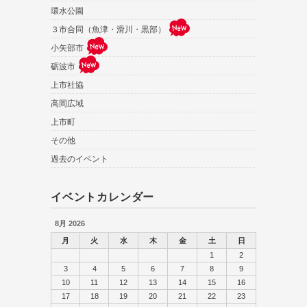
環水公園
３市合同（魚津・滑川・黒部）
小矢部市
砺波市
上市社協
高岡広域
上市町
その他
過去のイベント
イベントカレンダー
8月 2026
月
火
水
木
金
土
日
1
2
3
4
5
6
7
8
9
10
11
12
13
14
15
16
17
18
19
20
21
22
23