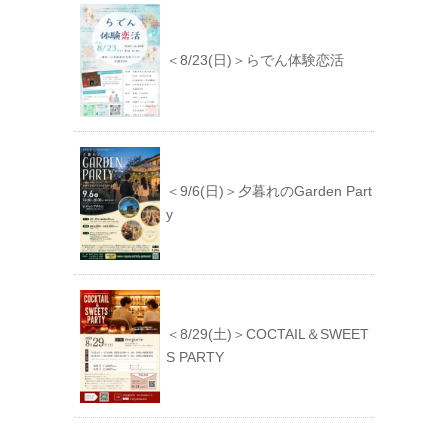
＜8/23(日)＞らでん体験恋活
＜9/6(日)＞夕暮れのGarden Part
y
＜8/29(土)＞COCTAIL＆SWEET
S PARTY