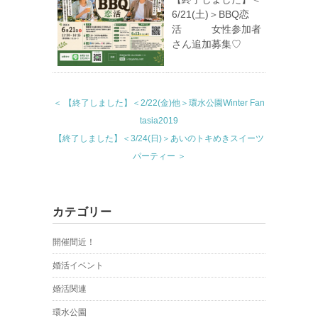
6/21(土)＞BBQ恋
活 女性参加者
さん追加募集♡
＜ 【終了しました】＜2/22(金)他＞環水公園Winter Fan
tasia2019
【終了しました】＜3/24(日)＞あいのトキめきスイーツ
パーティー ＞
カテゴリー
開催間近！
婚活イベント
婚活関連
環水公園