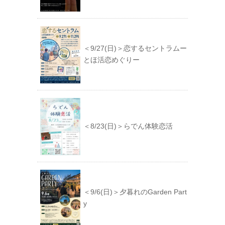
＜9/27(日)＞恋するセントラムー
とほ活恋めぐりー
＜8/23(日)＞らでん体験恋活
＜9/6(日)＞夕暮れのGarden Part
y