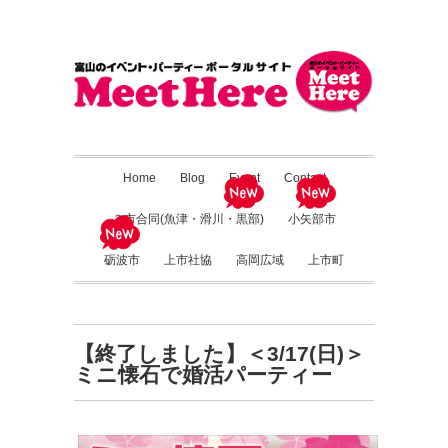
Home
Blog
Event
Contact
３市合同(魚津・滑川・黒部)
小矢部市
砺波市
上市社協
高岡広域
上市町
【終了しました】＜3/17(日)＞
ミニ懐石で婚活パーティー