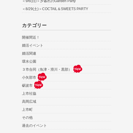
＜9/6(日)＞夕暮れのGarden Party
＜8/29(土)＞COCTAIL＆SWEETS PARTY
カテゴリー
開催間近！
婚活イベント
婚活関連
環水公園
３市合同（魚津・滑川・黒部）
小矢部市
砺波市
上市社協
高岡広域
上市町
その他
過去のイベント