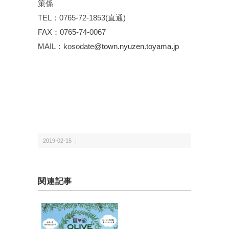
策係
TEL：0765-72-1853(直通)
FAX：0765-74-0067
MAIL：kosodate
@town.nyuzen.toyama.jp
2019-02-15 ｜
関連記事