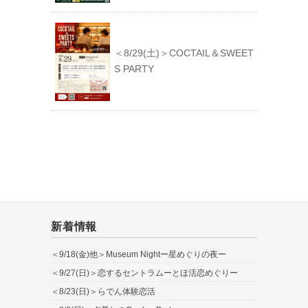
＜8/29(土)＞COCTAIL＆SWEET
S PARTY
新着情報
＜9/18(金)他＞Museum Nightー星めぐりの夜ー
＜9/27(日)＞恋するセントラムーとほ活恋めぐりー
＜8/23(日)＞らでん体験恋活