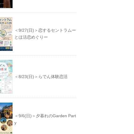
＜9/27(日)＞恋するセントラムー
とほ活恋めぐりー
＜8/23(日)＞らでん体験恋活
＜9/6(日)＞夕暮れのGarden Part
y