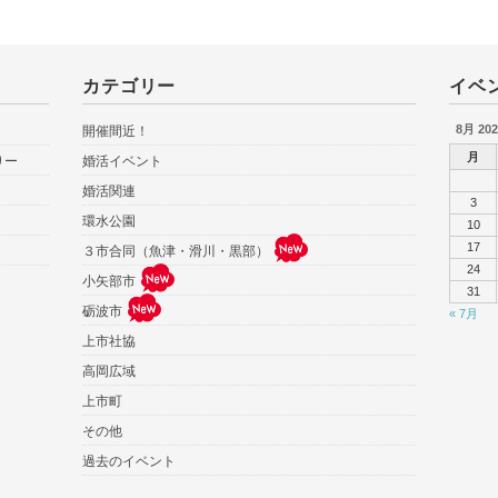
カテゴリー
イベ
8月 202
開催間近！
月
りー
婚活イベント
婚活関連
3
環水公園
10
17
３市合同（魚津・滑川・黒部）
24
小矢部市
31
砺波市
« 7月
上市社協
高岡広域
上市町
その他
過去のイベント