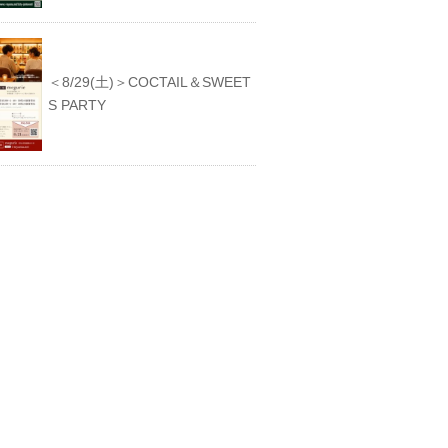
＜8/29(土)＞COCTAIL＆SWEET
S PARTY