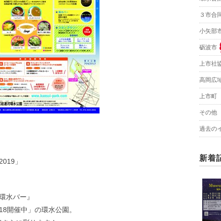
３市合
小矢部
砺波市
上市社
高岡広
上市町
その他
過去の
新着
2019」
×環水バー』
18開催中」の環水公園。