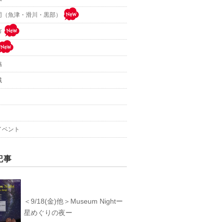
同（魚津・滑川・黒部）
市
協
域
イベント
記事
＜9/18(金)他＞Museum Nightー
星めぐりの夜ー