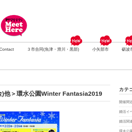
Contact
３市合同(魚津・滑川・黒部)
小矢部市
砺波
カテ
＞環水公園Winter Fantasia2019
開催間
婚活イ
婚活関
環水公