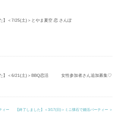
】＜7/25(土)＞とやま夏空 恋 さんぽ
た】＜6/21(土)＞BBQ恋活 女性参加者さん追加募集♡
ーティー
【終了しました】＜3/17(日)＞ミニ懐石で婚活パーティー ＞