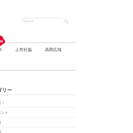
市
上市社協
高岡広域
ゴリー
近！
ベント
連
園