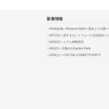
新着情報
＜9/18(金)他＞Museum Nightー星めぐりの夜ー
＜9/27(日)＞恋するセントラムーとほ活恋めぐ
＜8/23(日)＞らでん体験恋活
＜9/6(日)＞夕暮れのGarden Party
＜8/29(土)＞COCTAIL＆SWEETS PARTY