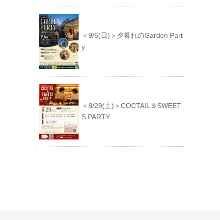
＜9/6(日)＞夕暮れのGarden Part
y
＜8/29(土)＞COCTAIL＆SWEET
S PARTY