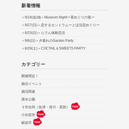
新着情報
＜9/18(金)他＞Museum Nightー星めぐりの夜ー
＜9/27(日)＞恋するセントラムーとほ活恋めぐりー
＜8/23(日)＞らでん体験恋活
＜9/6(日)＞夕暮れのGarden Party
＜8/29(土)＞COCTAIL＆SWEETS PARTY
カテゴリー
開催間近！
婚活イベント
婚活関連
環水公園
３市合同（魚津・滑川・黒部）
小矢部市
砺波市