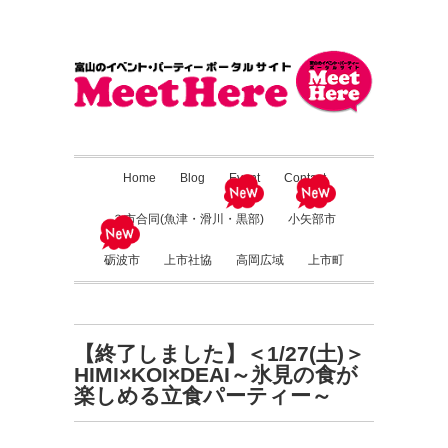
Home
Blog
Event
Contact
３市合同(魚津・滑川・黒部)
小矢部市
砺波市
上市社協
高岡広域
上市町
【終了しました】＜1/27(土)＞
HIMI×KOI×DEAI～氷見の食が
楽しめる立食パーティー～