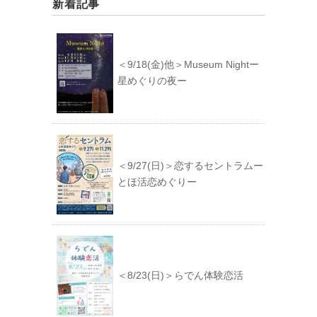
新着記事
＜9/18(金)他＞Museum Nightー
星めぐりの夜ー
＜9/27(日)＞恋するセントラムー
とほ活恋めぐりー
＜8/23(日)＞らでん体験恋活