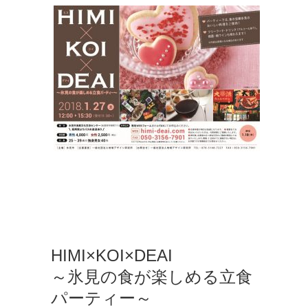
HIMI×KOI×DEAI
～氷見の食が楽しめる立食
パーティー～