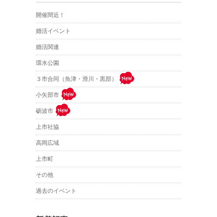
開催間近！
婚活イベント
婚活関連
環水公園
３市合同（魚津・滑川・黒部）
小矢部市
砺波市
上市社協
高岡広域
上市町
その他
過去のイベント