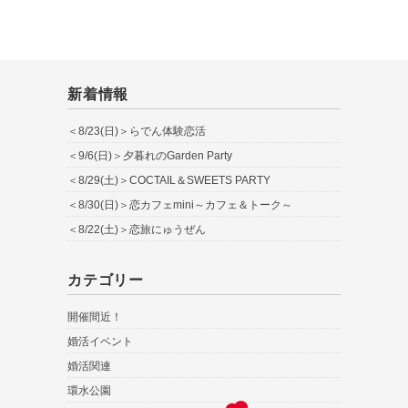
新着情報
＜8/23(日)＞らでん体験恋活
＜9/6(日)＞夕暮れのGarden Party
＜8/29(土)＞COCTAIL＆SWEETS PARTY
＜8/30(日)＞恋カフェmini～カフェ＆トーク～
＜8/22(土)＞恋旅にゅうぜん
カテゴリー
開催間近！
婚活イベント
婚活関連
環水公園