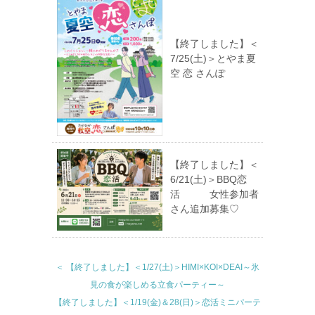
【終了しました】＜
7/25(土)＞とやま夏
空 恋 さんぽ
【終了しました】＜
6/21(土)＞BBQ恋
活 女性参加者
さん追加募集♡
＜ 【終了しました】＜1/27(土)＞HIMI×KOI×DEAI～氷
見の食が楽しめる立食パーティー～
【終了しました】＜1/19(金)＆28(日)＞恋活ミニパーテ