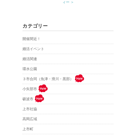
ィー ＞
カテゴリー
開催間近！
婚活イベント
婚活関連
環水公園
３市合同（魚津・滑川・黒部）
小矢部市
砺波市
上市社協
高岡広域
上市町