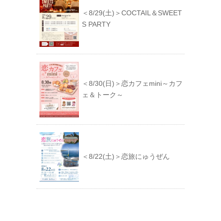
＜8/29(土)＞COCTAIL＆SWEET
S PARTY
＜8/30(日)＞恋カフェmini～カフ
ェ＆トーク～
＜8/22(土)＞恋旅にゅうぜん