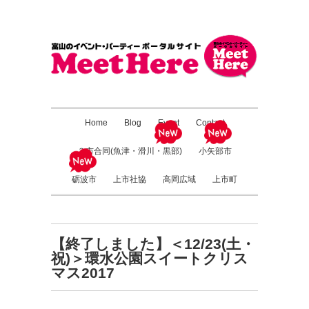
Home
Blog
Event
Contact
３市合同(魚津・滑川・黒部)
小矢部市
砺波市
上市社協
高岡広域
上市町
【終了しました】＜12/23(土・
祝)＞環水公園スイートクリス
マス2017