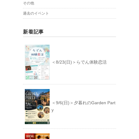
その他
過去のイベント
新着記事
＜8/23(日)＞らでん体験恋活
＜9/6(日)＞夕暮れのGarden Part
y