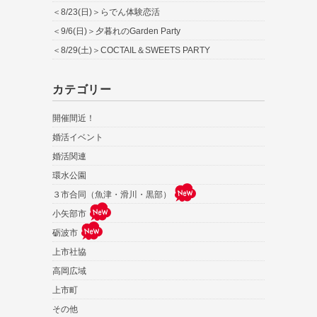
＜8/23(日)＞らでん体験恋活
＜9/6(日)＞夕暮れのGarden Party
＜8/29(土)＞COCTAIL＆SWEETS PARTY
カテゴリー
開催間近！
婚活イベント
婚活関連
環水公園
３市合同（魚津・滑川・黒部）
小矢部市
砺波市
上市社協
高岡広域
上市町
その他