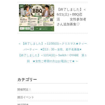
【終了しました】＜
6/21(土)＞BBQ恋
活 女性参加者
さん追加募集♡
＜ 【終了しました】＜11/30(日)＞クリスマス★ティー
パーティー ♥②13：30～女性、若干名募集♥
【終了しました】＜12/14(日)＞Switch！OYABE 第１
回 ★女性ご希望の方はお電話にて★ ＞
カテゴリー
開催間近！
婚活イベント