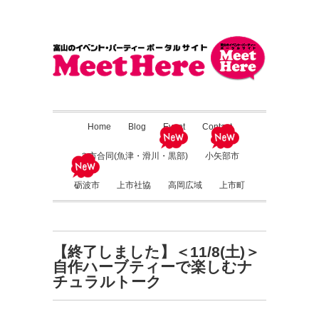
Home
Blog
Event
Contact
３市合同(魚津・滑川・黒部)
小矢部市
砺波市
上市社協
高岡広域
上市町
【終了しました】＜11/8(土)＞
自作ハーブティーで楽しむナ
チュラルトーク