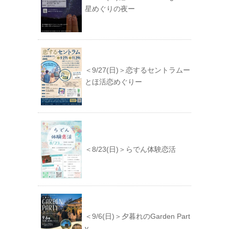
星めぐりの夜ー
＜9/27(日)＞恋するセントラムー
とほ活恋めぐりー
＜8/23(日)＞らでん体験恋活
＜9/6(日)＞夕暮れのGarden Part
y