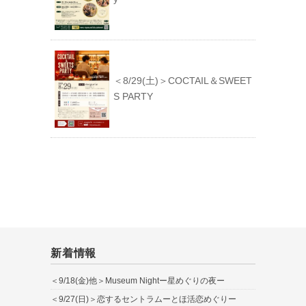
＜8/29(土)＞COCTAIL＆SWEET
S PARTY
新着情報
＜9/18(金)他＞Museum Nightー星めぐりの夜ー
＜9/27(日)＞恋するセントラムーとほ活恋めぐりー