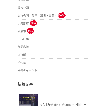
婚活関連
環水公園
３市合同（魚津・滑川・黒部）
小矢部市
砺波市
上市社協
高岡広域
上市町
その他
過去のイベント
新着記事
＜9/18(金)他＞Museum Nightー