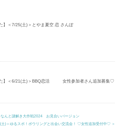
】＜7/25(土)＞とやま夏空 恋 さんぽ
た】＜6/21(土)＞BBQ恋活 女性参加者さん追加募集♡
モテなんと謎解き大作戦2024 お見合いバージョン
6(土)＞ゆるスポ！ボウリングと出会い交流会！ ♡女性追加受付中♡ ＞