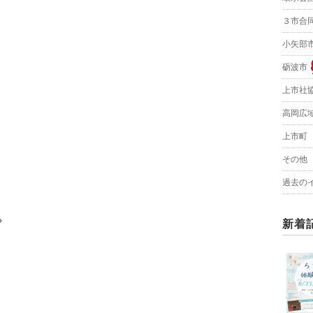
３市合
小矢部
砺波市
上市社
高岡広
上市町
その他
過去の
？
新着