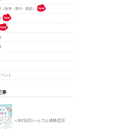
同（魚津・滑川・黒部）
市
協
域
イベント
記事
＜8/23(日)＞らでん体験恋活