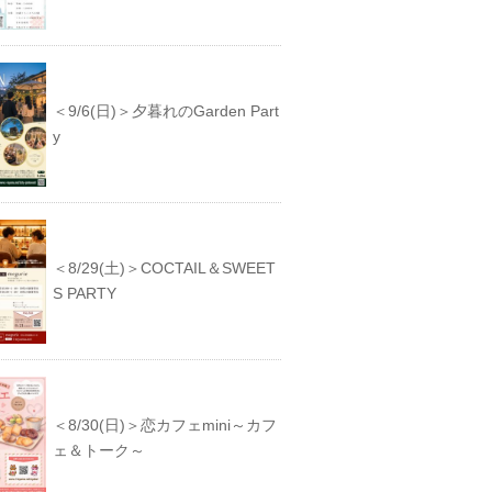
＜9/6(日)＞夕暮れのGarden Part
y
＜8/29(土)＞COCTAIL＆SWEET
S PARTY
＜8/30(日)＞恋カフェmini～カフ
ェ＆トーク～