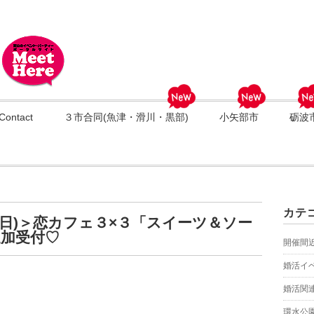
Contact
３市合同(魚津・滑川・黒部)
小矢部市
砺波
カテ
7(日)＞恋カフェ３×３「スイーツ＆ソー
加受付♡
開催間
婚活イ
婚活関
環水公