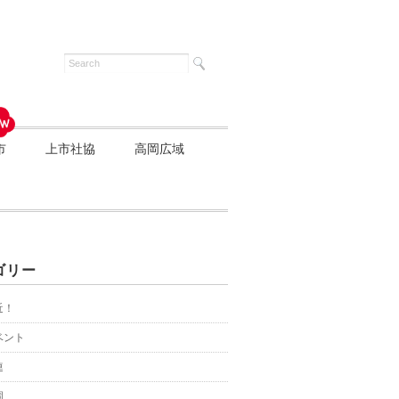
市
上市社協
高岡広域
ゴリー
近！
ベント
連
園