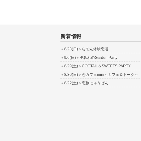
新着情報
＜8/23(日)＞らでん体験恋活
＜9/6(日)＞夕暮れのGarden Party
＜8/29(土)＞COCTAIL＆SWEETS PARTY
＜8/30(日)＞恋カフェmini～カフェ＆トーク～
＜8/22(土)＞恋旅にゅうぜん