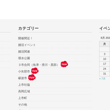
カテゴリー
イベ
8月 202
開催間近！
月
婚活イベント
婚活関連
3
環水公園
10
17
３市合同（魚津・滑川・黒部）
24
小矢部市
31
砺波市
« 7月
上市社協
高岡広域
上市町
その他