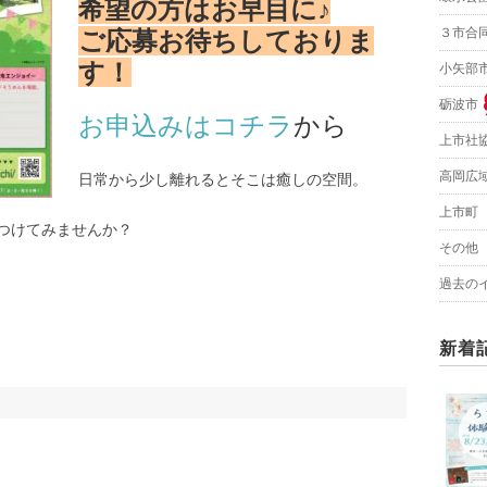
希望の方はお早目に♪
３市合
ご応募お待ちしておりま
す！
小矢部
砺波市
お申込みはコチラ
から
上市社
高岡広
日常から少し離れるとそこは癒しの空間。
上市町
見つけてみませんか？
その他
過去の
新着