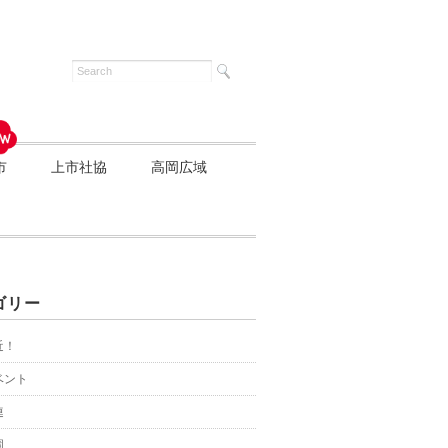
市
上市社協
高岡広域
ゴリー
近！
ベント
連
園