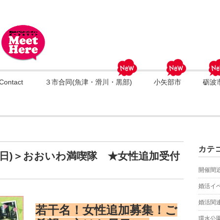
Contact
３市合同(魚津・滑川・黒部)
小矢部市
砺波
カテ
4(日)＞おおいわ満喫隊 ★女性追加受付
開催間
婚活イ
婚活関
若干名！女性追加募集！ご
環水公