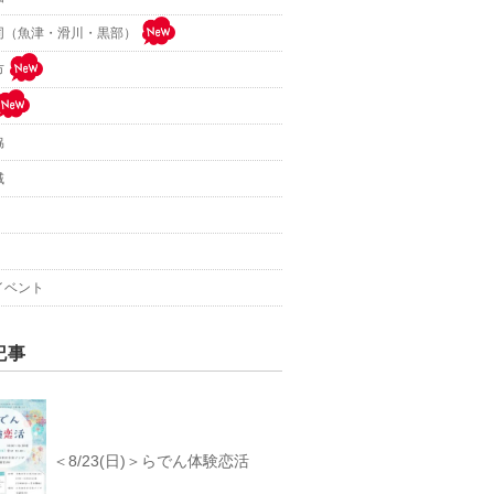
同（魚津・滑川・黒部）
市
協
域
イベント
記事
＜8/23(日)＞らでん体験恋活