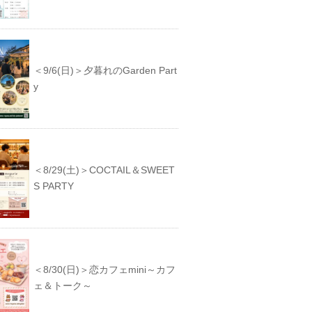
＜9/6(日)＞夕暮れのGarden Part
y
＜8/29(土)＞COCTAIL＆SWEET
S PARTY
＜8/30(日)＞恋カフェmini～カフ
ェ＆トーク～