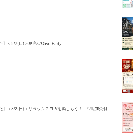
＜8/2(日)＞夏恋♡Olive Party
た】＜8/2(日)＞リラックスヨガを楽しもう！ ♡追加受付