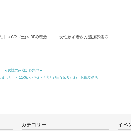
た】＜6/21(土)＞BBQ恋活 女性参加者さん追加募集♡
検隊 ★女性のみ追加募集中★
ました】＜11/3(水・祝)＞「恋たびinなめりかわ お散歩婚活」 ＞
カテゴリー
イベ