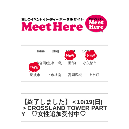
Home
Blog
Event
Contact
３市合同(魚津・滑川・黒部)
小矢部市
砺波市
上市社協
高岡広域
上市町
【終了しました】＜10/19(日)
＞CROSSLAND TOWER PART
Y ♡女性追加受付中♡