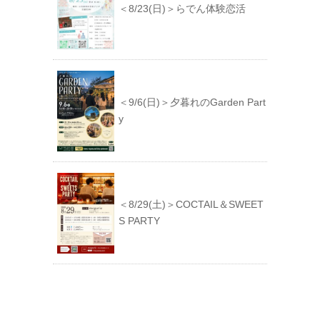
＜8/23(日)＞らでん体験恋活
＜9/6(日)＞夕暮れのGarden Part
y
＜8/29(土)＞COCTAIL＆SWEET
S PARTY