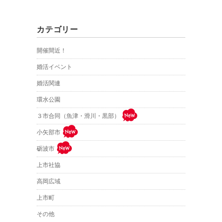
カテゴリー
開催間近！
婚活イベント
婚活関連
環水公園
３市合同（魚津・滑川・黒部）
小矢部市
砺波市
上市社協
高岡広域
上市町
その他