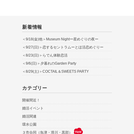
新着情報
＜9/18(金)他＞Museum Nightー星めぐりの夜ー
＜9/27(日)＞恋するセントラムーとほ活恋めぐりー
＜8/23(日)＞らでん体験恋活
＜9/6(日)＞夕暮れのGarden Party
＜8/29(土)＞COCTAIL＆SWEETS PARTY
カテゴリー
開催間近！
婚活イベント
婚活関連
環水公園
３市合同（魚津・滑川・黒部）