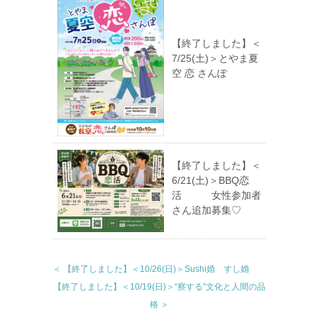
【終了しました】＜
7/25(土)＞とやま夏
空 恋 さんぽ
【終了しました】＜
6/21(土)＞BBQ恋
活 女性参加者
さん追加募集♡
＜ 【終了しました】＜10/26(日)＞Sushi婚 すし婚
【終了しました】＜10/19(日)＞“察する”文化と人間の品
格 ＞