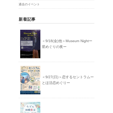
過去のイベント
新着記事
＜9/18(金)他＞Museum Nightー
星めぐりの夜ー
＜9/27(日)＞恋するセントラムー
とほ活恋めぐりー