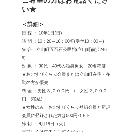
ご希望の方はお電話くださ
い★
＜詳細＞
日 程 ： 10年1日(日)
時 間 ：10：20～16：00頃(受付10：00～)
集 合：立山町五百石公民館(立山町前沢246
9)
対 象 ： 30代・40代の独身男女 20名程度
★おむすびくらぶ会員または立山町在住・在
勤の方が優先
料 金 ：男性３,０００円 / 女性２,０００
円 (税込)
★女性のみ おむすびくらぶ登録会員と新規
会員に登録された方は500円ＯＦＦ
締 切 ： 9月19日（火）
※詳しくは広告をご覧ください