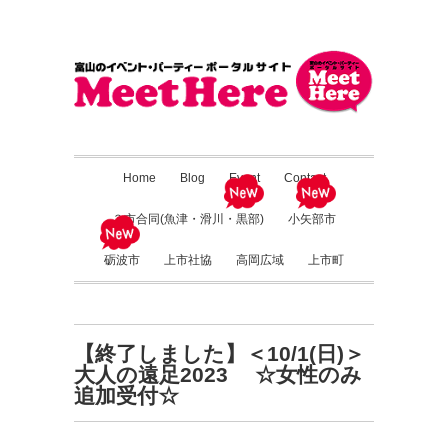
Home
Blog
Event
Contact
３市合同(魚津・滑川・黒部)
小矢部市
砺波市
上市社協
高岡広域
上市町
【終了しました】＜10/1(日)＞
大人の遠足2023 ☆女性のみ
追加受付☆