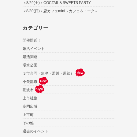
＜8/29(土)＞COCTAIL＆SWEETS PARTY
＜8/30(日)＞恋カフェmini～カフェ＆トーク～
カテゴリー
開催間近！
婚活イベント
婚活関連
環水公園
３市合同（魚津・滑川・黒部）
小矢部市
砺波市
上市社協
高岡広域
上市町
その他
過去のイベント