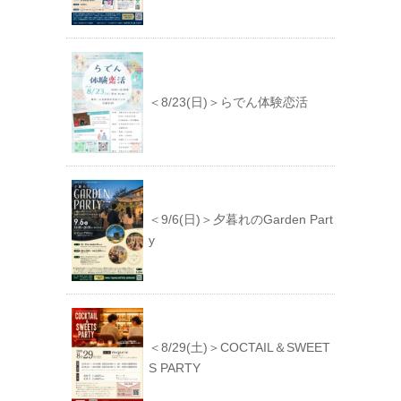
＜8/23(日)＞らでん体験恋活
＜9/6(日)＞夕暮れのGarden Part
y
＜8/29(土)＞COCTAIL＆SWEET
S PARTY