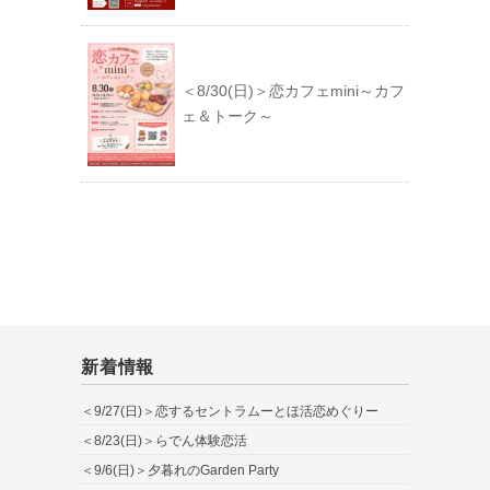
＜8/30(日)＞恋カフェmini～カフ
ェ＆トーク～
新着情報
＜9/27(日)＞恋するセントラムーとほ活恋めぐりー
＜8/23(日)＞らでん体験恋活
＜9/6(日)＞夕暮れのGarden Party