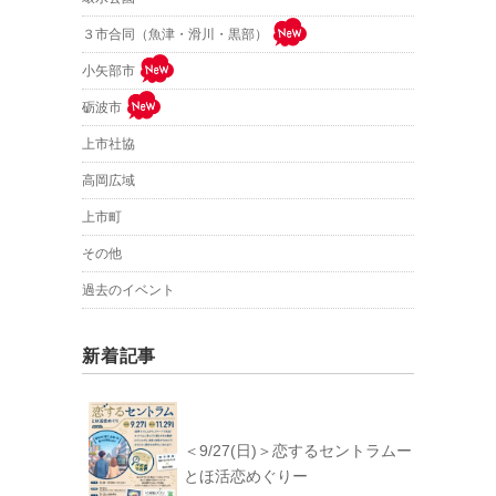
３市合同（魚津・滑川・黒部）
小矢部市
砺波市
上市社協
高岡広域
上市町
その他
過去のイベント
新着記事
＜9/27(日)＞恋するセントラムー
とほ活恋めぐりー