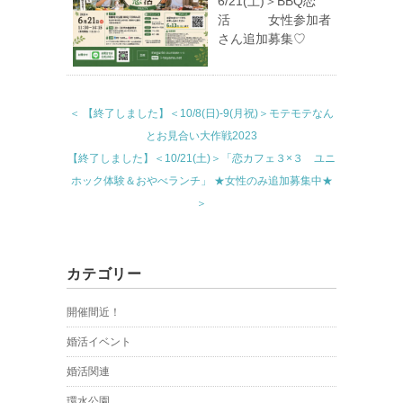
6/21(土)＞BBQ恋
活 女性参加者
さん追加募集♡
＜ 【終了しました】＜10/8(日)-9(月祝)＞モテモテなん
とお見合い大作戦2023
【終了しました】＜10/21(土)＞「恋カフェ３×３ ユニ
ホック体験＆おやべランチ」 ★女性のみ追加募集中★
＞
カテゴリー
開催間近！
婚活イベント
婚活関連
環水公園