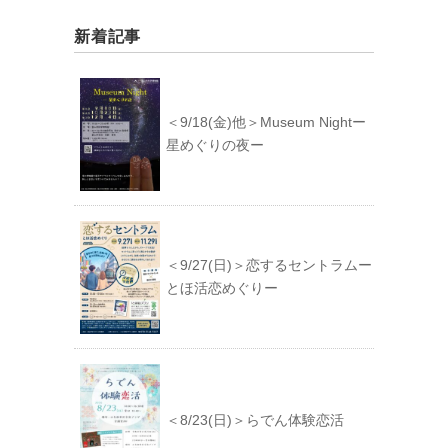
新着記事
＜9/18(金)他＞Museum Nightー
星めぐりの夜ー
＜9/27(日)＞恋するセントラムー
とほ活恋めぐりー
＜8/23(日)＞らでん体験恋活