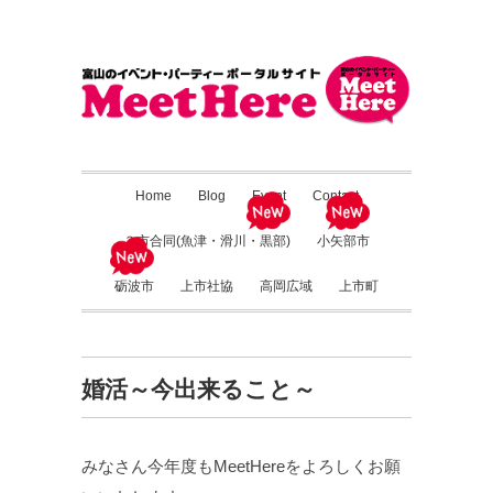
Home
Blog
Event
Contact
３市合同(魚津・滑川・黒部)
小矢部市
砺波市
上市社協
高岡広域
上市町
婚活～今出来ること～
みなさん今年度もMeetHereをよろしくお願