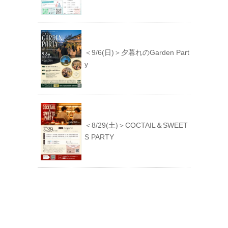
＜9/6(日)＞夕暮れのGarden Part
y
＜8/29(土)＞COCTAIL＆SWEET
S PARTY