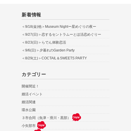
新着情報
＜9/18(金)他＞Museum Nightー星めぐりの夜ー
＜9/27(日)＞恋するセントラムーとほ活恋めぐりー
＜8/23(日)＞らでん体験恋活
＜9/6(日)＞夕暮れのGarden Party
＜8/29(土)＞COCTAIL＆SWEETS PARTY
カテゴリー
開催間近！
婚活イベント
婚活関連
環水公園
３市合同（魚津・滑川・黒部）
小矢部市