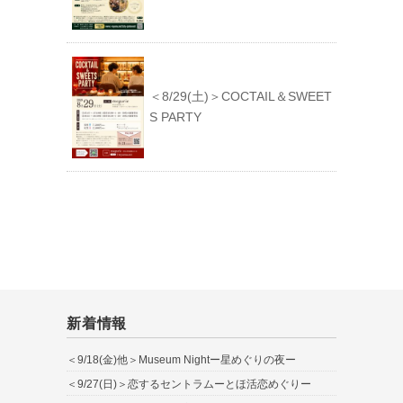
＜8/29(土)＞COCTAIL＆SWEET
S PARTY
新着情報
＜9/18(金)他＞Museum Nightー星めぐりの夜ー
＜9/27(日)＞恋するセントラムーとほ活恋めぐりー