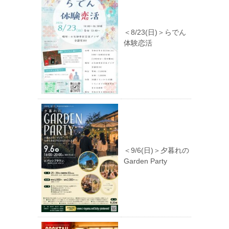
＜8/23(日)＞らでん
体験恋活
＜9/6(日)＞夕暮れの
Garden Party