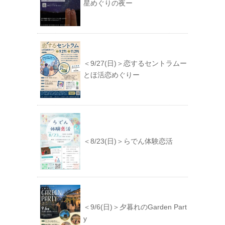
星めぐりの夜ー
＜9/27(日)＞恋するセントラムー
とほ活恋めぐりー
＜8/23(日)＞らでん体験恋活
＜9/6(日)＞夕暮れのGarden Part
y