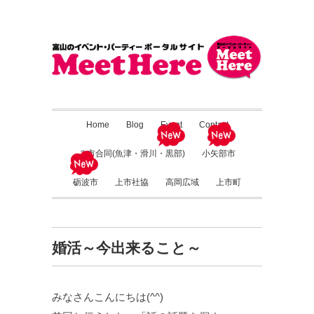
Home
Blog
Event
Contact
３市合同(魚津・滑川・黒部)
小矢部市
砺波市
上市社協
高岡広域
上市町
婚活～今出来ること～
みなさんこんにちは(^^)