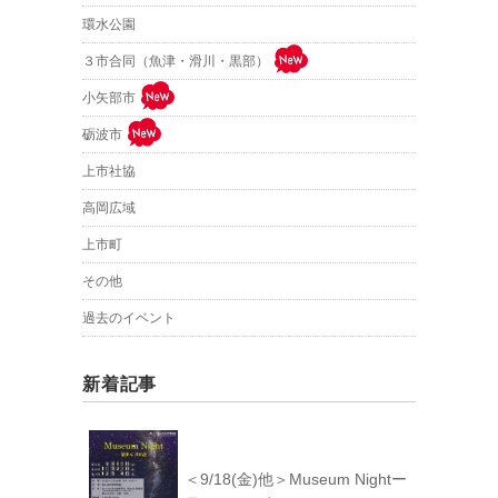
環水公園
３市合同（魚津・滑川・黒部）
小矢部市
砺波市
上市社協
高岡広域
上市町
その他
過去のイベント
新着記事
＜9/18(金)他＞Museum Nightー