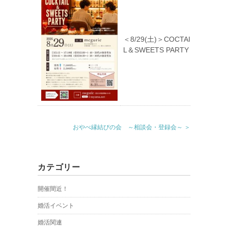
＜8/29(土)＞COCTAI
L＆SWEETS PARTY
おやべ縁結びの会 ～相談会・登録会～ ＞
カテゴリー
開催間近！
婚活イベント
婚活関連