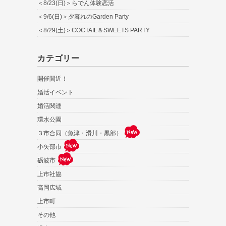
＜8/23(日)＞らでん体験恋活
＜9/6(日)＞夕暮れのGarden Party
＜8/29(土)＞COCTAIL＆SWEETS PARTY
カテゴリー
開催間近！
婚活イベント
婚活関連
環水公園
３市合同（魚津・滑川・黒部）
小矢部市
砺波市
上市社協
高岡広域
上市町
その他