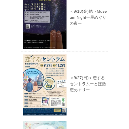
＜9/18(金)他＞Muse
um Nightー星めぐり
の夜ー
＜9/27(日)＞恋する
セントラムーとほ活
恋めぐりー