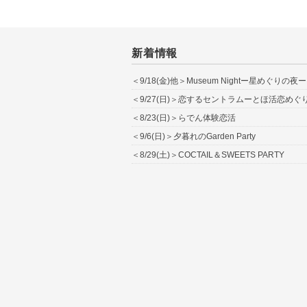
新着情報
＜9/18(金)他＞Museum Nightー星めぐりの夜ー
＜9/27(日)＞恋するセントラムーとほ活恋めぐ
＜8/23(日)＞らでん体験恋活
＜9/6(日)＞夕暮れのGarden Party
＜8/29(土)＞COCTAIL＆SWEETS PARTY