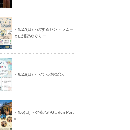
＜9/27(日)＞恋するセントラムー
とほ活恋めぐりー
＜8/23(日)＞らでん体験恋活
＜9/6(日)＞夕暮れのGarden Part
y