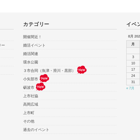
カテゴリー
イベ
8月 202
開催間近！
月
りー
婚活イベント
婚活関連
3
環水公園
10
17
３市合同（魚津・滑川・黒部）
24
小矢部市
31
砺波市
« 7月
上市社協
高岡広域
上市町
その他
過去のイベント