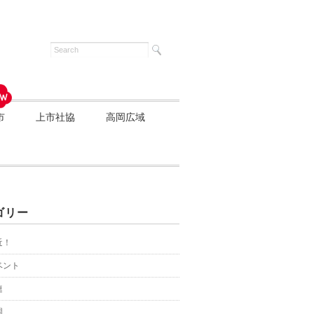
市
上市社協
高岡広域
ゴリー
近！
ベント
連
園