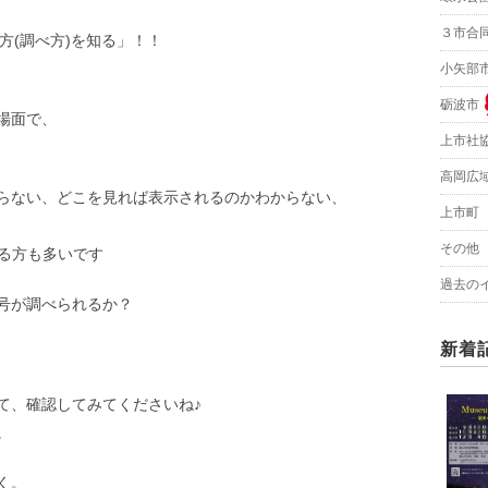
３市合
方(調べ方)を知る」！！
小矢部
砺波市
場面で、
上市社
高岡広
らない、どこを見れば表示されるのかわからない、
上市町
その他
なる方も多いです
過去の
号が調べられるか？
新着
て、確認してみてくださいね♪
。
く。