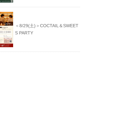
＜8/29(土)＞COCTAIL＆SWEET
S PARTY