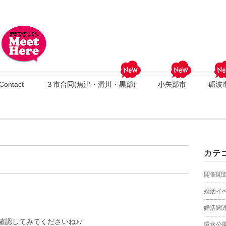
Contact
３市合同(魚津・滑川・黒部)
小矢部市
砺波
カテ
開催間
婚活イ
婚活関
確認してみてくださいね♪♪
環水公