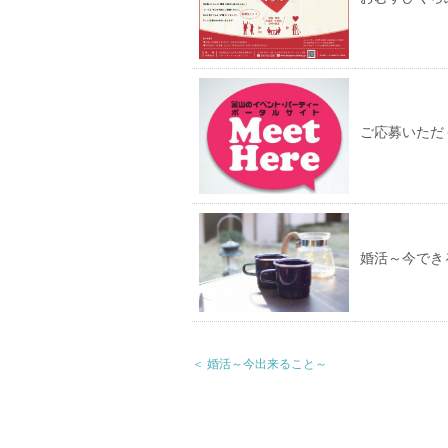
ご応募いただ
婚活～今でき
＜ 婚活～今出来ること～