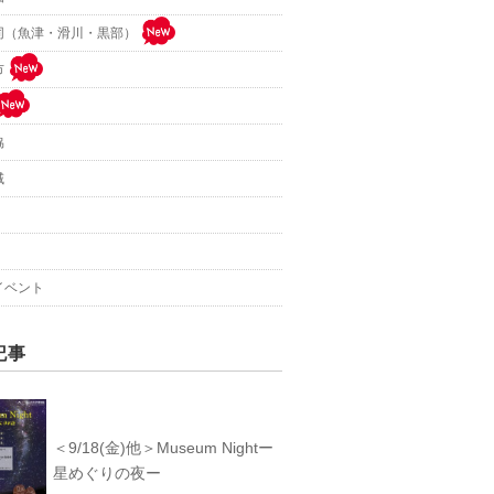
同（魚津・滑川・黒部）
市
協
域
イベント
記事
＜9/18(金)他＞Museum Nightー
星めぐりの夜ー