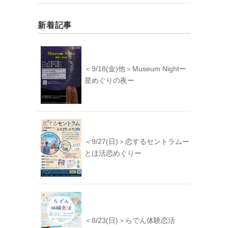
新着記事
＜9/18(金)他＞Museum Nightー
星めぐりの夜ー
＜9/27(日)＞恋するセントラムー
とほ活恋めぐりー
＜8/23(日)＞らでん体験恋活