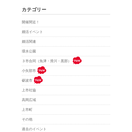
カテゴリー
開催間近！
婚活イベント
婚活関連
環水公園
３市合同（魚津・滑川・黒部）
小矢部市
砺波市
上市社協
高岡広域
上市町
その他
過去のイベント