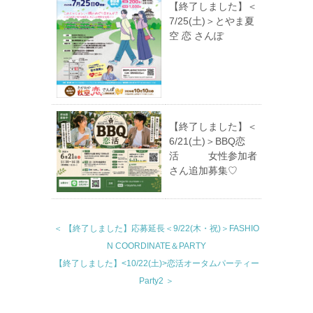
【終了しました】＜
7/25(土)＞とやま夏
空 恋 さんぽ
【終了しました】＜
6/21(土)＞BBQ恋
活 女性参加者
さん追加募集♡
＜ 【終了しました】応募延長＜9/22(木・祝)＞FASHIO
N COORDINATE＆PARTY
【終了しました】<10/22(土)>恋活オータムパーティー
Party2 ＞