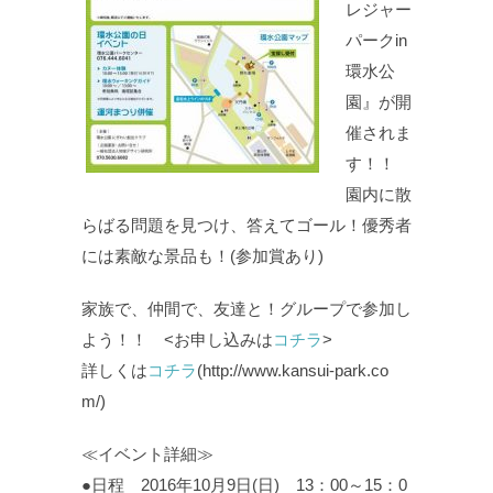
レジャー
パークin
環水公
園』が開
催されま
す！！
園内に散
らばる問題を見つけ、答えてゴール！優秀者
には素敵な景品も！(参加賞あり)
家族で、仲間で、友達と！グループで参加し
よう！！ <お申し込みは
コチラ
>
詳しくは
コチラ
(http://www.kansui-park.co
m/)
≪イベント詳細≫
●日程 2016年10月9日(日) 13：00～15：0