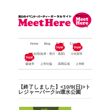
Home
Blog
Event
Contact
３市合同(魚津・滑川・黒部)
小矢部市
砺波市
上市社協
高岡広域
上市町
【終了しました】<10/9(日)>ト
レジャーパークin環水公園