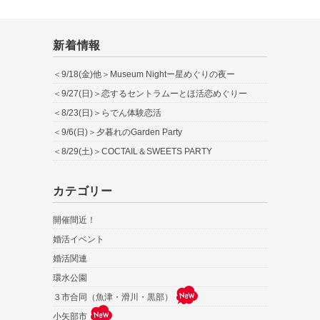
新着情報
＜9/18(金)他＞Museum Nightー星めぐりの夜ー
＜9/27(日)＞恋するセントラムーとほ活恋めぐりー
＜8/23(日)＞らでん体験恋活
＜9/6(日)＞夕暮れのGarden Party
＜8/29(土)＞COCTAIL＆SWEETS PARTY
カテゴリー
開催間近！
婚活イベント
婚活関連
環水公園
３市合同（魚津・滑川・黒部）
小矢部市