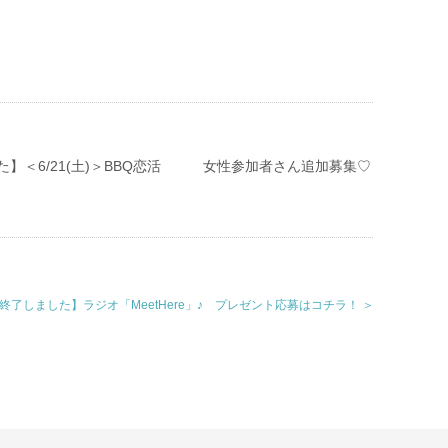
た】＜6/21(土)＞BBQ恋活 女性参加者さん追加募集♡
終了しました】ラジオ「MeetHere」♪ プレゼント応募はコチラ！ ＞