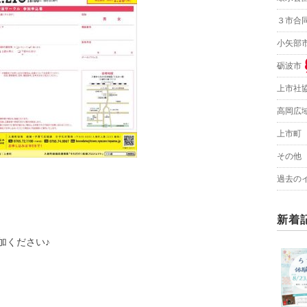
３市合
小矢部
砺波市
上市社
高岡広
上市町
その他
過去の
新着
加ください♪