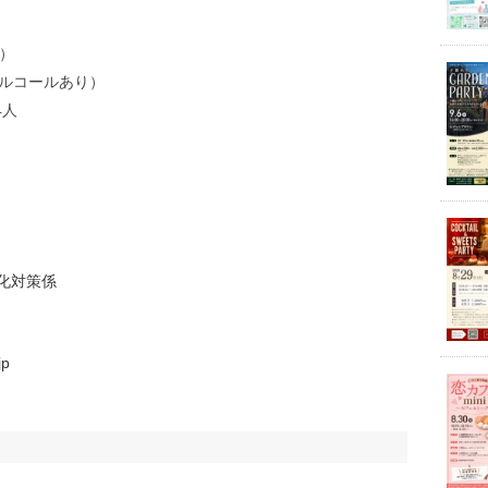
5）
（アルコールあり）
4人
化対策係
jp