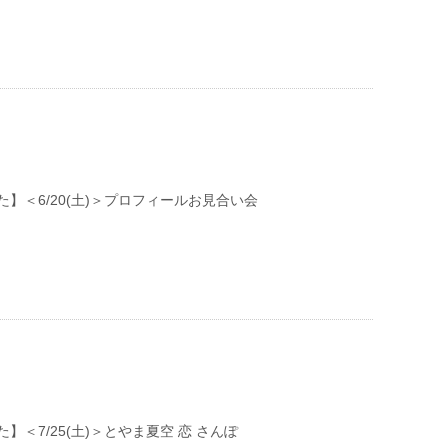
】＜6/20(土)＞プロフィールお見合い会
】＜7/25(土)＞とやま夏空 恋 さんぽ