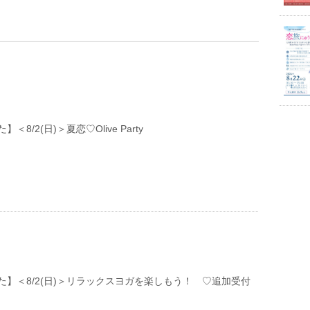
＜8/2(日)＞夏恋♡Olive Party
た】＜8/2(日)＞リラックスヨガを楽しもう！ ♡追加受付