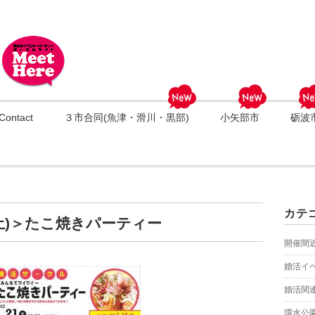
Contact
３市合同(魚津・滑川・黒部)
小矢部市
砺波
カテ
(土)＞たこ焼きパーティー
開催間
婚活イ
婚活関
環水公