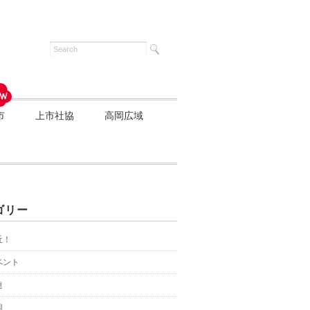
市
上市社協
高岡広域
ゴリー
近！
ベント
連
園