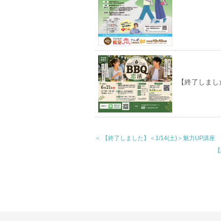
【終了しまし
＜ 【終了しました】＜1/14(土)＞魅力UP講座
【