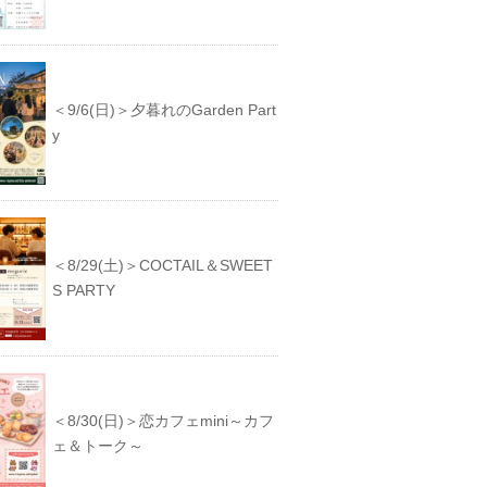
＜9/6(日)＞夕暮れのGarden Part
y
＜8/29(土)＞COCTAIL＆SWEET
S PARTY
＜8/30(日)＞恋カフェmini～カフ
ェ＆トーク～