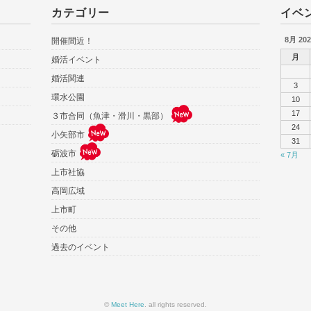
カテゴリー
イベ
8月 202
開催間近！
月
婚活イベント
婚活関連
3
環水公園
10
17
３市合同（魚津・滑川・黒部）
24
小矢部市
31
砺波市
« 7月
上市社協
高岡広域
上市町
その他
過去のイベント
©
Meet Here
. all rights reserved.