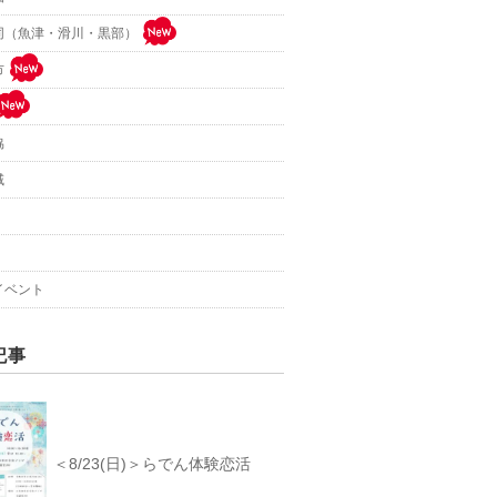
同（魚津・滑川・黒部）
市
協
域
イベント
記事
＜8/23(日)＞らでん体験恋活