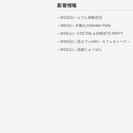
新着情報
＜8/23(日)＞らでん体験恋活
＜9/6(日)＞夕暮れのGarden Party
＜8/29(土)＞COCTAIL＆SWEETS PARTY
＜8/30(日)＞恋カフェmini～カフェ＆トーク～
＜8/22(土)＞恋旅にゅうぜん