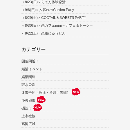
＜8/23(日)＞らでん体験恋活
＜9/6(日)＞夕暮れのGarden Party
＜8/29(土)＞COCTAIL＆SWEETS PARTY
＜8/30(日)＞恋カフェmini～カフェ＆トーク～
＜8/22(土)＞恋旅にゅうぜん
カテゴリー
開催間近！
婚活イベント
婚活関連
環水公園
３市合同（魚津・滑川・黒部）
小矢部市
砺波市
上市社協
高岡広域