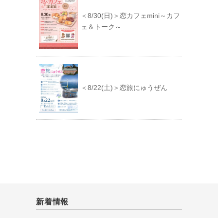
＜8/30(日)＞恋カフェmini～カフ
ェ＆トーク～
＜8/22(土)＞恋旅にゅうぜん
新着情報