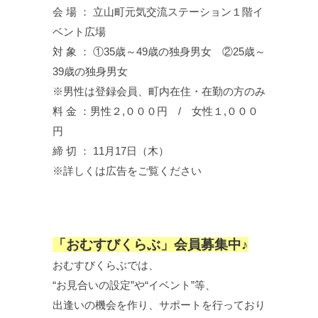
会 場 ： 立山町元気交流ステーション１階イ
ベント広場
対 象 ： ①35歳～49歳の独身男女 ②25歳～
39歳の独身男女
※男性は登録会員、町内在住・在勤の方のみ
料 金 ：男性２,０００円 / 女性１,０００
円
締 切 ： 11月17日（木）
※詳しくは広告をご覧ください
「おむすびくらぶ」会員募集中♪
おむすびくらぶでは、
“お見合いの設定”や“イベント”等、
出逢いの機会を作り、サポートを行っており