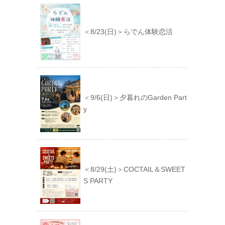
＜8/23(日)＞らでん体験恋活
＜9/6(日)＞夕暮れのGarden Part
y
＜8/29(土)＞COCTAIL＆SWEET
S PARTY