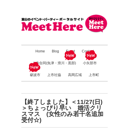
Home
Blog
Event
Contact
３市合同(魚津・滑川・黒部)
小矢部市
砺波市
上市社協
高岡広域
上市町
【終了しました】＜11/27(日)
＞ちょっぴり早い 婚活クリ
スマス (女性のみ若干名追加
受付☆)