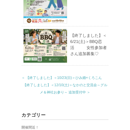
【終了しました】＜
6/21(土)＞BBQ恋
活 女性参加者
さん追加募集♡
＜ 【終了しました】＜10/23(日)＞ひみ婚×くろこん
【終了しました】＜12/10(土)＞なかのと交流会～グル
メ＆神社お参り～ 追加受付中 ＞
カテゴリー
開催間近！